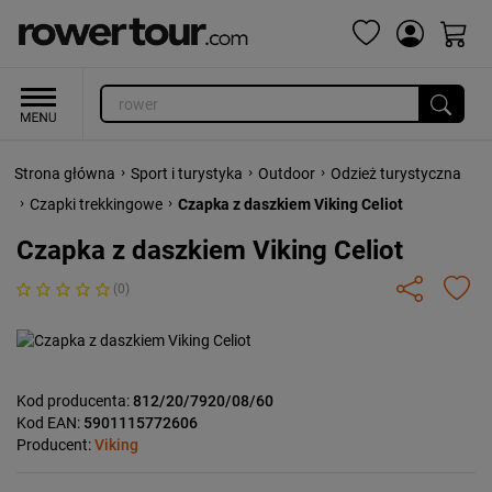
›
›
›
Strona główna
Sport i turystyka
Outdoor
Odzież turystyczna
›
›
Czapki trekkingowe
Czapka z daszkiem Viking Celiot
Czapka z daszkiem Viking Celiot
(0)
Kod producenta:
812/20/7920/08/60
Kod EAN:
5901115772606
Producent:
Viking