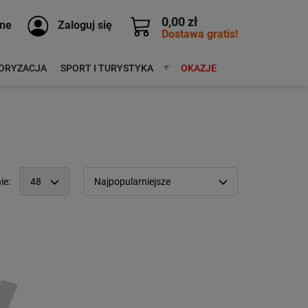
0,00 zł
ne
Zaloguj się
Dostawa gratis!
ORYZACJA
SPORT I TURYSTYKA
MARKI
OKAZJE
ie:
48
Najpopularniejsze
12
Popularność:
największa
24
Cena:
od najniższej
48
od najwyższej
96
Kolejność:
alfabetycznie
Aktualności:
najnowsze