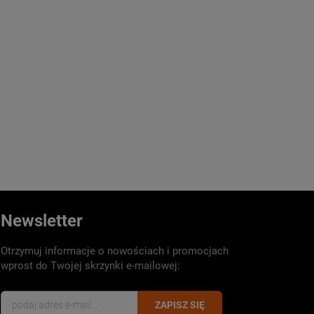
Newsletter
Otrzymuj informacje o nowościach i promocjach
wprost do Twojej skrzynki e-mailowej:
ZAPISZ SIĘ