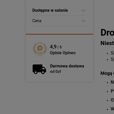
Dostępne w salonie
Cena
Dro
Niest
4,9
/ 5
S
Opinie Opineo
S
Darmowa dostawa
od 0zł
Mogą C
N
P
O
W