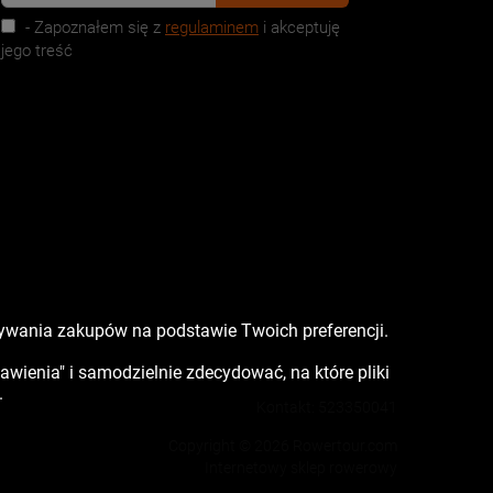
- Zapoznałem się z
regulaminem
i akceptuję
jego treść
nywania zakupów na podstawie Twoich preferencji.
tawienia" i samodzielnie zdecydować, na które pliki
.
Kontakt:
523350041
Copyright © 2026 Rowertour.com
Internetowy sklep rowerowy