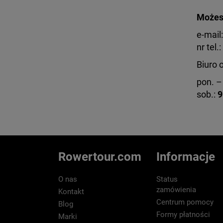
Możesz
e-mail
nr tel.:
Biuro 
pon. – 
sob.:
9
Rowertour.com
Informacje
O nas
Status
zamówienia
Kontakt
Centrum pomocy
Blog
Formy płatności
Marki