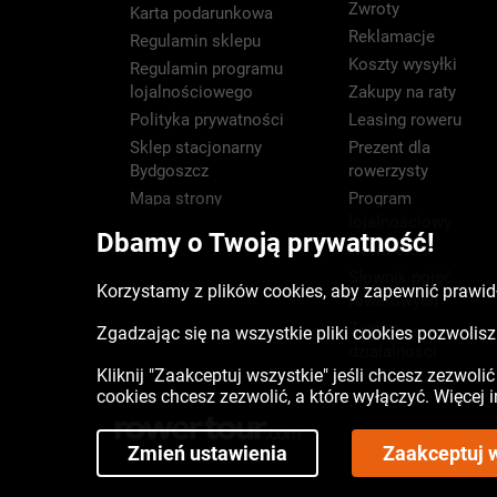
Zwroty
Karta podarunkowa
Reklamacje
Regulamin sklepu
Koszty wysyłki
Regulamin programu
lojalnościowego
Zakupy na raty
Polityka prywatności
Leasing roweru
Sklep stacjonarny
Prezent dla
Bydgoszcz
rowerzysty
Mapa strony
Program
lojalnościowy
Dbamy o Twoją prywatność!
Newsletter
Słownik pojęć
Korzystamy z plików cookies, aby zapewnić prawidł
rowerowych
Zasięg
Zgadzając się na wszystkie pliki cookies pozwoli
działalności
Kliknij "Zaakceptuj wszystkie" jeśli chcesz zezwoli
cookies chcesz zezwolić, a które wyłączyć. Więcej
Zmień ustawienia
Zaakceptuj 