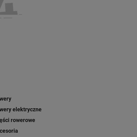
Obniżka:
największa
wery
wery elektryczne
ęści rowerowe
cesoria