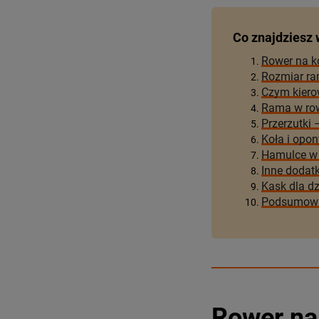
Co znajdziesz 
Rower na k
Rozmiar ra
Czym kiero
Rama w row
Przerzutki 
Koła i opon
Hamulce w 
Inne dodat
Kask dla dz
Podsumow
Rower na