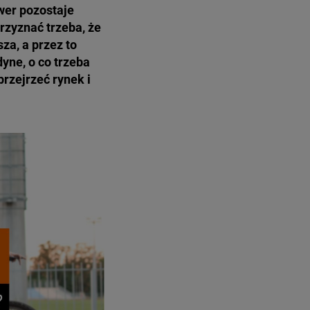
wer pozostaje
zyznać trzeba, że
za, a przez to
dyne, o co trzeba
przejrzeć rynek i