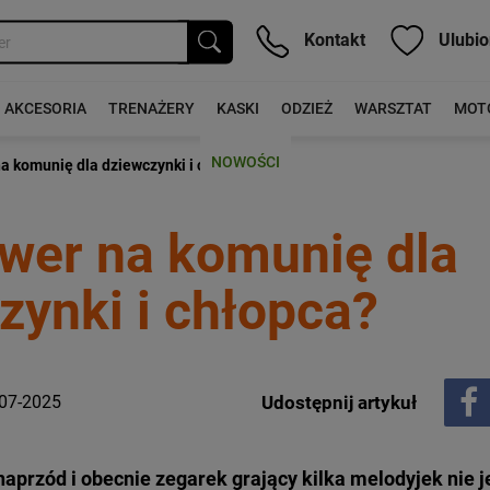
Kontakt
Ulubio
AKCESORIA
TRENAŻERY
KASKI
ODZIEŻ
WARSZTAT
MOT
NOWOŚCI
na komunię dla dziewczynki i chłopca?
ower na komunię dla
zynki i chłopca?
-07-2025
Udostępnij artykuł
naprzód i obecnie zegarek grający kilka melodyjek nie j