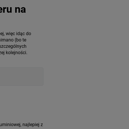
eru na
j, więc idąc do
himano (bo te
oszczególnych
ej kolejności.
miniowej, najlepiej z