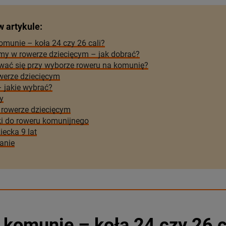
w artykule:
omunie – koła 24 czy 26 cali?
my w rowerze dziecięcym – jak dobrać?
wać się przy wyborze roweru na komunię?
erze dziecięcym
– jakie wybrać?
y
rowerze dziecięcym
ki do roweru komunijnego
iecka 9 lat
anie
 komunie – koła 24 czy 26 c