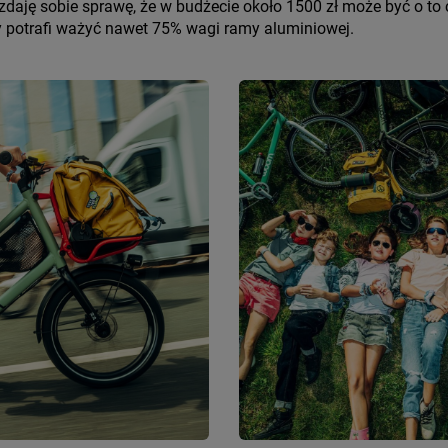
zdaję sobie sprawę, że w budżecie około 1500 zł może być o to c
y potrafi ważyć nawet 75% wagi ramy aluminiowej.