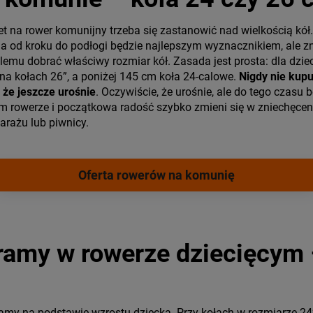
t na rower komunijny trzeba się zastanowić nad wielkością kó
a od kroku do podłogi będzie najlepszym wyznacznikiem, ale zn
emu dobrać właściwy rozmiar kół. Zasada jest prosta: dla dzie
a kołach 26”, a poniżej 145 cm koła 24-calowe.
Nigdy nie kup
, że jeszcze urośnie
. Oczywiście, że urośnie, ale do tego czasu b
 rowerze i początkowa radość szybko zmieni się w zniechęceni
garażu lub piwnicy.
Oferta rowerów na komunię
ramy w rowerze dziecięcym 
amy na podstawie wzrostu dziecka. Przy kołach w rozmiarze 24