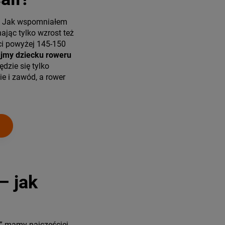
ł. Jak wspomniałem
ając tylko wzrost też
ci powyżej 145-150
ujmy dziecku roweru
ędzie się tylko
e i zawód, a rower
– jak
” mamy najczęściej