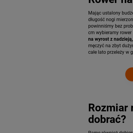
Mając ustalony budże
długość nogi mierzon
powinniśmy bez probl
cm wybieramy rower n
na wyrost z nadzieją
męczyć na zbyt dużym
całe lato przeleży w 
Rozmiar 
dobrać?
Ramę również dobier