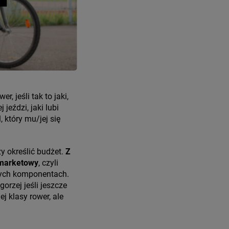
, jeśli tak to jaki,
 jeździ, jaki lubi
 który mu/jej się
y określić budżet.
Z
. marketowy
, czyli
wych komponentach.
orzej jeśli jeszcze
j klasy rower, ale