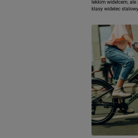
lekkim widelcem, ale 
klasy widelec stalow