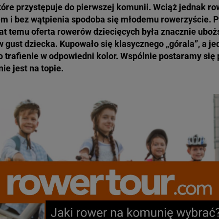
tóre przystępuje do pierwszej komunii. Wciąż jednak ro
 i bez wątpienia spodoba się młodemu rowerzyście. Pr
lat temu oferta rowerów dziecięcych była znacznie ubożs
 w gust dziecka. Kupowało się klasycznego „górala”, a je
to trafienie w odpowiedni kolor. Wspólnie postaramy się 
ie jest na topie.