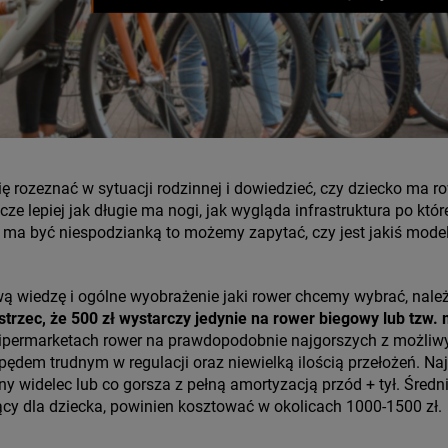
 rozeznać w sytuacji rodzinnej i dowiedzieć, czy dziecko ma rower
cze lepiej jak długie ma nogi, jak wygląda infrastruktura po której
nie ma być niespodzianką to możemy zapytać, czy jest jakiś model,
 wiedzę i ogólne wyobrażenie jaki rower chcemy wybrać, należ
trzec, że 500 zł wystarczy jedynie na rower biegowy lub tzw
ipermarketach rower na prawdopodobnie najgorszych z możli
apędem trudnym w regulacji oraz niewielką ilością przełożeń. Najg
widelec lub co gorsza z pełną amortyzacją przód + tył. Średnie
ący dla dziecka, powinien kosztować w okolicach 1000-1500 zł.