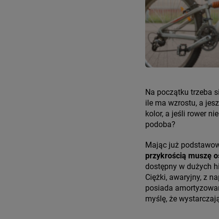
Na początku trzeba się
ile ma wzrostu, a jesz
kolor, a jeśli rower 
podoba?
Mając już podstawową
przykrością muszę os
dostępny w dużych h
Ciężki, awaryjny, z n
posiada amortyzowany 
myślę, że wystarczaj