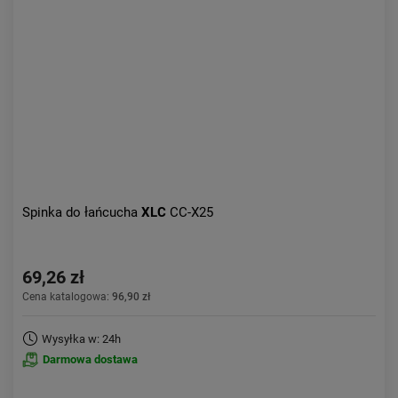
Kolejność:
alfabetycznie
Aktualności:
najnowsze
Obniżka:
największa
Spinka do łańcucha
XLC
CC-X25
69,26 zł
Cena katalogowa:
96,90 zł
Wysyłka w: 24h
Darmowa dostawa