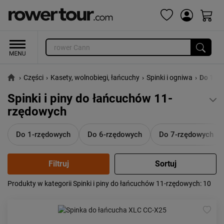
›
Części
›
Kasety, wolnobiegi, łańcuchy
›
Spinki i ogniwa
›
Do 11-
Spinki i piny do łańcuchów 11-
rzędowych
Do 1-rzędowych
Do 6-rzędowych
Do 7-rzędowych
Produkty w kategorii Spinki i piny do łańcuchów 11-rzędowych
: 10
Popularność:
największa
Cena:
od najniższej
od najwyższej