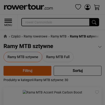
›
Części
›
Ramy rowerowe
›
Ramy MTB
›
Ramy MTB sztywne
Ramy MTB sztywne
Ramy MTB sztywne
Ramy MTB Full
Produkty w kategorii Ramy MTB sztywne
: 30
Popularność:
największa
Cena:
od najniższej
od najwyższej
Kolejność:
alfabetycznie