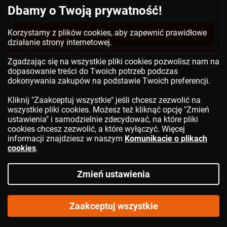
Dbamy o Twoją prywatność!
Korzystamy z plików cookies, aby zapewnić prawidłowe
DO KOSZYKA
działanie strony internetowej.
Zgadzając się na wszystkie pliki cookies pozwolisz nam na
dopasowanie treści do Twoich potrzeb podczas
dokonywania zakupów na podstawie Twoich preferencji.
Kliknij "Zaakceptuj wszystkie" jeśli chcesz zezwolić na
wszystkie pliki cookies. Możesz też kliknąć opcję "Zmień
ustawienia" i samodzielnie zdecydować, na które pliki
cookies chcesz zezwolić, a które wyłączyć. Więcej
informacji znajdziesz w naszym
Komunikacie o plikach
cookies
.
Zmień ustawienia
Rower szosowy
ACCENT
Cyclone Disc Ultegra Di2
Zaakceptuj wszystkie