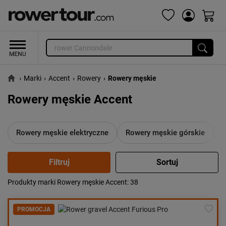
›
Marki
›
Accent
›
Rowery
›
Rowery męskie
Rowery męskie Accent
Rowery męskie elektryczne
Rowery męskie górskie
R
Produkty marki Rowery męskie Accent
: 38
Popularność:
największa
Cena:
od najniższej
PROMOCJA
od najwyższej
Kolejność:
alfabetycznie