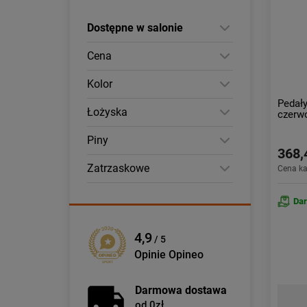
Dostępne w salonie
Cena
Kolor
Pedał
Łożyska
czerw
Piny
368,
Zatrzaskowe
Cena k
Da
4,9
/ 5
Opinie Opineo
Darmowa dostawa
od 0zł