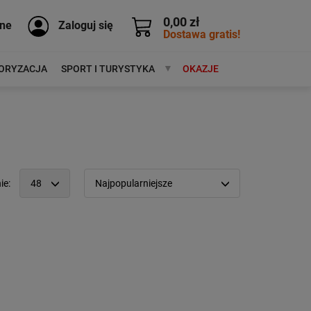
0,00 zł
ne
Zaloguj się
Dostawa gratis!
ORYZACJA
SPORT I TURYSTYKA
MARKI
OKAZJE
ie:
48
Najpopularniejsze
12
Popularność:
największa
24
Cena:
od najniższej
48
od najwyższej
96
Kolejność:
alfabetycznie
Aktualności:
najnowsze