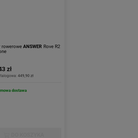
y rowerowe
ANSWER
Rove R2
one
43 zł
atalogowa:
449,90 zł
rmowa dostawa
DO KOSZYKA