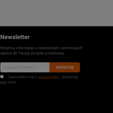
Newsletter
Otrzymuj informacje o nowościach i promocjach
wprost do Twojej skrzynki e-mailowej:
ZAPISZ SIĘ
- Zapoznałem się z
regulaminem
i akceptuję
jego treść