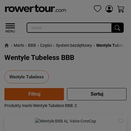
›
Marki
›
BBB
›
Części
›
System bezdętkowy
›
Wentyle Tubeless
Wentyle Tubeless BBB
Wentyle Tubeless
Produkty marki Wentyle Tubeless BBB
: 2
Popularność:
największa
Cena:
od najniższej
od najwyższej
Kolejność:
alfabetycznie