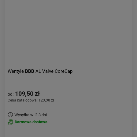
Aktualności:
najnowsze
Obniżka:
największa
Wentyle
BBB
AL Valve CoreCap
109,50 zł
od:
Cena katalogowa:
129,90 zł
Wysyłka w: 2-3 dni
Darmowa dostawa