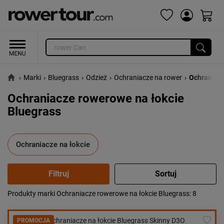
›
Marki
›
Bluegrass
›
Odzież
›
Ochraniacze na rower
›
Ochraniacz
Ochraniacze rowerowe na łokcie
Bluegrass
Ochraniacze na łokcie
Produkty marki Ochraniacze rowerowe na łokcie Bluegrass
: 8
Popularność:
największa
Cena:
od najniższej
PROMOCJA
od najwyższej