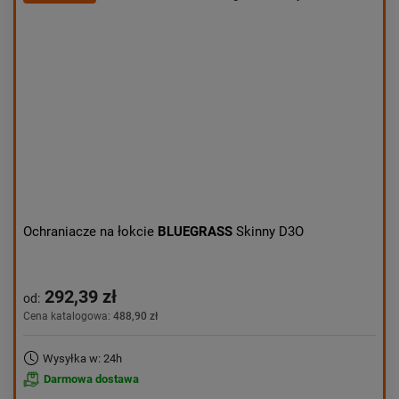
Kolejność:
alfabetycznie
Aktualności:
najnowsze
Obniżka:
największa
Ochraniacze na łokcie
BLUEGRASS
Skinny D3O
292,39 zł
od:
Cena katalogowa:
488,90 zł
Wysyłka w: 24h
Darmowa dostawa