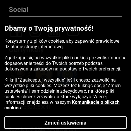
Social
Dbamy o Twoją prywatność!
Korzystamy z plików cookies, aby zapewnić prawidłowe
działanie strony internetowej.
Certyfikaty
Zgadzając się na wszystkie pliki cookies pozwolisz nam na
dopasowanie treści do Twoich potrzeb podczas
dokonywania zakupów na podstawie Twoich preferencji.
Kliknij "Zaakceptuj wszystkie" jeśli chcesz zezwolić na
wszystkie pliki cookies. Możesz też kliknąć opcję "Zmień
ustawienia" i samodzielnie zdecydować, na które pliki
cookies chcesz zezwolić, a które wyłączyć. Więcej
informacji znajdziesz w naszym
Komunikacie o plikach
Kontakt:
523350041
cookies
.
Zmień ustawienia
Copyright © 2026 Rowertour.com