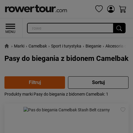
›
Marki
›
Camelbak
›
Sport i turystyka
›
Bieganie
›
Akcesoria do b
Pasy do biegania z bidonem Camelbak
Produkty marki Pasy do biegania z bidonem Camelbak
: 1
Popularność:
największa
Cena:
od najniższej
od najwyższej
Kolejność:
alfabetycznie
Aktualności:
najnowsze