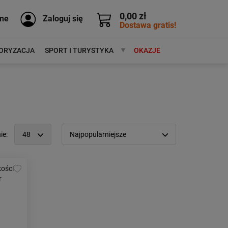
0,00 zł
ne
Zaloguj się
Dostawa gratis!
ORYZACJA
SPORT I TURYSTYKA
MARKI
OKAZJE
ie:
48
Najpopularniejsze
12
Popularność:
największa
24
Cena:
od najniższej
48
od najwyższej
96
Kolejność:
alfabetycznie
Aktualności:
najnowsze