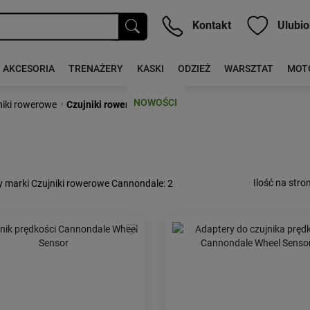
Kontakt
Ulubio
AKCESORIA
TRENAŻERY
KASKI
ODZIEŻ
WARSZTAT
MOT
NOWOŚCI
›
niki rowerowe
Czujniki rowerowe
Ilość na stron
y marki Czujniki rowerowe Cannondale
: 2