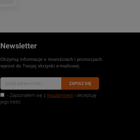
Newsletter
Otrzymuj informacje o nowościach i promocjach
wprost do Twojej skrzynki e-mailowej:
ZAPISZ SIĘ
- Zapoznałem się z
regulaminem
i akceptuję
jego treść