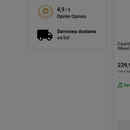
4,9
/ 5
Opinie Opineo
Darmowa dostawa
od 0zł
Czujni
Wheel
239,
Cena k
Da