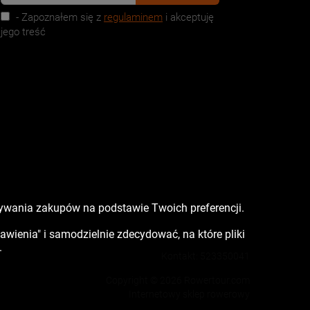
- Zapoznałem się z
regulaminem
i akceptuję
jego treść
nywania zakupów na podstawie Twoich preferencji.
tawienia" i samodzielnie zdecydować, na które pliki
.
Kontakt:
523350041
Copyright © 2026 Rowertour.com
Internetowy sklep rowerowy