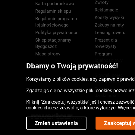
Zwroty
Karta podarunkowa
Reklamacje
Regulamin sklepu
Koszty wysyłki
Regulamin programu
lojalnościowego
Zakupy na raty
Polityka prywatności
Leasing roweru
Sklep stacjonarny
Prezent dla
Bydgoszcz
rowerzysty
Mapa strony
Program
lojalnościowy
Dbamy o Twoją prywatność!
Newsletter
Słownik pojęć
Korzystamy z plików cookies, aby zapewnić prawidł
rowerowych
Zasięg
Zgadzając się na wszystkie pliki cookies pozwoli
działalności
Kliknij "Zaakceptuj wszystkie" jeśli chcesz zezwoli
cookies chcesz zezwolić, a które wyłączyć. Więcej
Zmień ustawienia
Zaakceptuj 