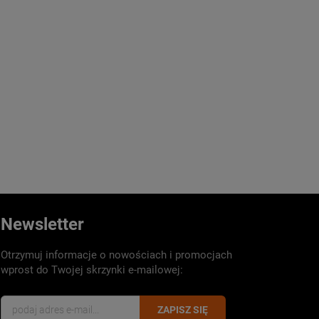
Newsletter
Otrzymuj informacje o nowościach i promocjach
wprost do Twojej skrzynki e-mailowej:
ZAPISZ SIĘ