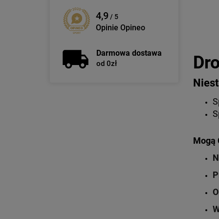
4,9
/ 5
Opinie Opineo
Darmowa dostawa
Dro
od 0zł
Niest
S
S
Mogą C
N
P
O
W