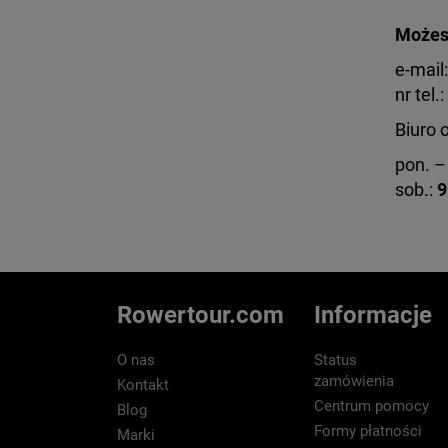
Możesz
e-mail
nr tel.:
Biuro 
pon. – 
sob.:
9
Rowertour.com
Informacje
O nas
Status
zamówienia
Kontakt
Centrum pomocy
Blog
Formy płatności
Marki