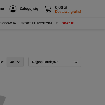
0,00 zł
ne
Zaloguj się
Dostawa gratis!
ORYZACJA
SPORT I TURYSTYKA
MARKI
OKAZJE
ie:
48
Najpopularniejsze
12
Popularność:
największa
24
Cena:
od najniższej
48
od najwyższej
96
Kolejność:
alfabetycznie
Aktualności:
najnowsze