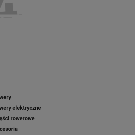
Obniżka:
największa
wery
wery elektryczne
ęści rowerowe
cesoria