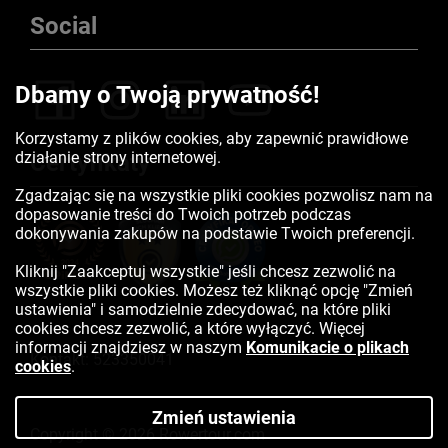
Social
Dbamy o Twoją prywatność!
Korzystamy z plików cookies, aby zapewnić prawidłowe
działanie strony internetowej.
Certyfikaty
Zgadzając się na wszystkie pliki cookies pozwolisz nam na
dopasowanie treści do Twoich potrzeb podczas
dokonywania zakupów na podstawie Twoich preferencji.
Kliknij "Zaakceptuj wszystkie" jeśli chcesz zezwolić na
wszystkie pliki cookies. Możesz też kliknąć opcję "Zmień
ustawienia" i samodzielnie zdecydować, na które pliki
cookies chcesz zezwolić, a które wyłączyć. Więcej
informacji znajdziesz w naszym
Komunikacie o plikach
Kontakt:
523350041
cookies
.
Zmień ustawienia
Copyright © 2026 Rowertour.com