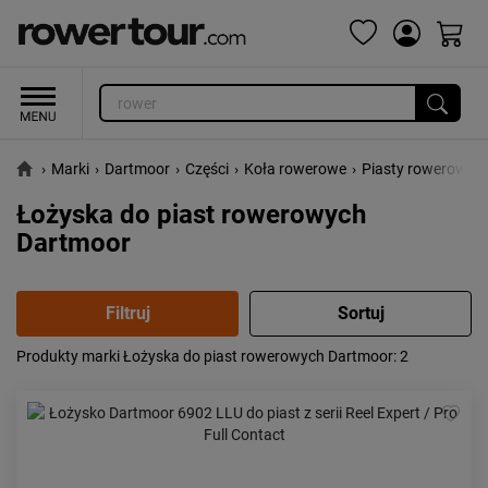
›
Marki
›
Dartmoor
›
Części
›
Koła rowerowe
›
Piasty rowerowe
›
Łożyska do piast rowerowych
Dartmoor
Produkty marki Łożyska do piast rowerowych Dartmoor
: 2
Popularność:
największa
Cena:
od najniższej
od najwyższej
Kolejność:
alfabetycznie
Aktualności:
najnowsze