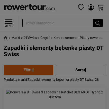
›
Marki
›
DT Swiss
›
Części
›
Koła rowerowe
›
Piasty rowerowe
›
Zapadki i elementy bębenka piasty DT
Swiss
Produkty marki Zapadki i elementy bębenka piasty DT Swiss
: 28
Popularność:
największa
Cena:
od najniższej
od najwyższej
Kolejność:
alfabetycznie
Aktualności:
najnowsze