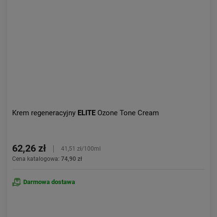
Aktualności:
najnowsze
Obniżka:
największa
Krem regeneracyjny
ELITE
Ozone Tone Cream
62,26 zł
41,51 zł/100ml
Cena katalogowa:
74,90 zł
Darmowa dostawa