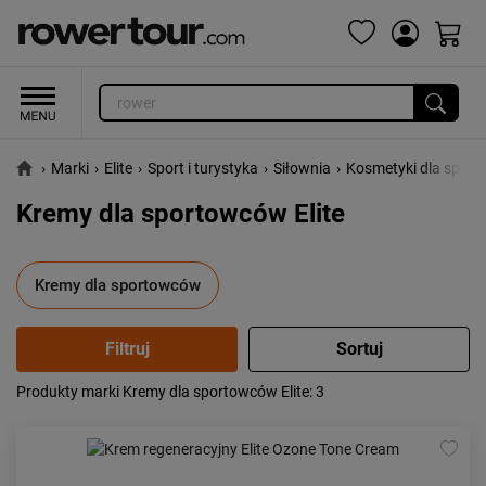
›
Marki
›
Elite
›
Sport i turystyka
›
Siłownia
›
Kosmetyki dla spor
Kremy dla sportowców Elite
Kremy dla sportowców
Produkty marki Kremy dla sportowców Elite
: 3
Popularność:
największa
Cena:
od najniższej
od najwyższej
Kolejność:
alfabetycznie