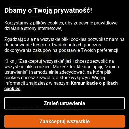
Dbamy o Twoją prywatność!
Korzystamy z plików cookies, aby zapewnić prawidłowe
działanie strony internetowej.
Certyfikaty
Zgadzając się na wszystkie pliki cookies pozwolisz nam na
dopasowanie treści do Twoich potrzeb podczas
dokonywania zakupów na podstawie Twoich preferencji.
Kliknij "Zaakceptuj wszystkie" jeśli chcesz zezwolić na
wszystkie pliki cookies. Możesz też kliknąć opcję "Zmień
ustawienia" i samodzielnie zdecydować, na które pliki
cookies chcesz zezwolić, a które wyłączyć. Więcej
informacji znajdziesz w naszym
Komunikacie o plikach
Kontakt:
523350041
cookies
.
Zmień ustawienia
Copyright © 2026 Rowertour.com
Internetowy sklep rowerowy
Zaakceptuj wszystkie