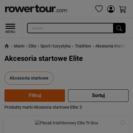
›
Marki
›
Elite
›
Sport i turystyka
›
Triathlon
›
Akcesoria triathlon
Akcesoria startowe Elite
Akcesoria startowe
Produkty marki Akcesoria startowe Elite
: 3
Popularność:
największa
Cena:
od najniższej
od najwyższej
Kolejność:
alfabetycznie