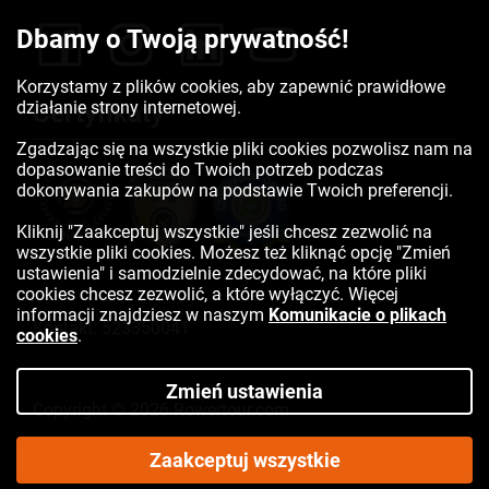
Dbamy o Twoją prywatność!
Korzystamy z plików cookies, aby zapewnić prawidłowe
działanie strony internetowej.
Certyfikaty
Zgadzając się na wszystkie pliki cookies pozwolisz nam na
dopasowanie treści do Twoich potrzeb podczas
dokonywania zakupów na podstawie Twoich preferencji.
Kliknij "Zaakceptuj wszystkie" jeśli chcesz zezwolić na
wszystkie pliki cookies. Możesz też kliknąć opcję "Zmień
ustawienia" i samodzielnie zdecydować, na które pliki
cookies chcesz zezwolić, a które wyłączyć. Więcej
informacji znajdziesz w naszym
Komunikacie o plikach
Kontakt:
523350041
cookies
.
Zmień ustawienia
Copyright © 2026 Rowertour.com
Internetowy sklep rowerowy
Zaakceptuj wszystkie