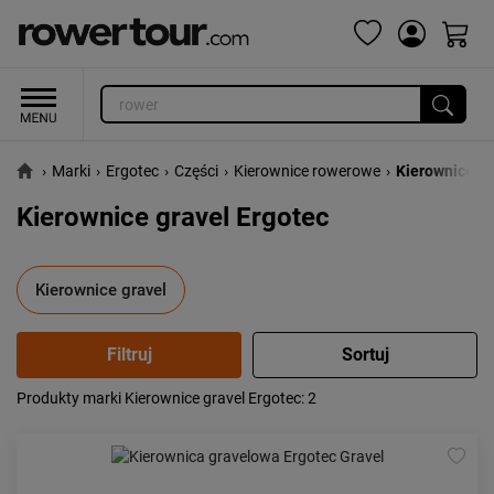
›
Marki
›
Ergotec
›
Części
›
Kierownice rowerowe
›
Kierownice gr
Kierownice gravel Ergotec
Kierownice gravel
Produkty marki Kierownice gravel Ergotec
: 2
Popularność:
największa
Cena:
od najniższej
od najwyższej
Kolejność:
alfabetycznie