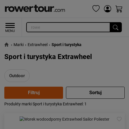
›
Marki
›
Extrawheel
›
Sport i turystyka
Sport i turystyka Extrawheel
Outdoor
Produkty marki Sport i turystyka Extrawheel
: 1
Popularność:
największa
Cena:
od najniższej
od najwyższej
Kolejność:
alfabetycznie