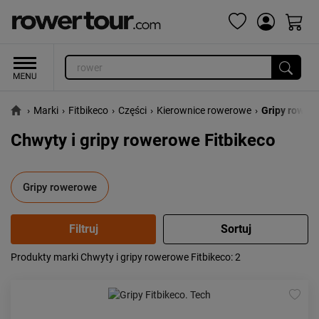
›
Marki
›
Fitbikeco
›
Części
›
Kierownice rowerowe
›
Gripy rower
Chwyty i gripy rowerowe Fitbikeco
Gripy rowerowe
Produkty marki Chwyty i gripy rowerowe Fitbikeco
: 2
Popularność:
największa
Cena:
od najniższej
od najwyższej
Kolejność:
alfabetycznie