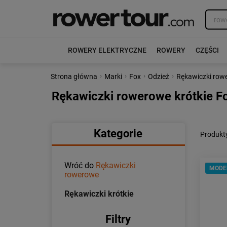
ROWERY ELEKTRYCZNE
ROWERY
CZĘŚCI
›
›
›
›
Strona główna
Marki
Fox
Odzież
Rękawiczki row
Rękawiczki rowerowe krótkie F
Kategorie
Produkty
Wróć do
Rękawiczki
MODE
rowerowe
Rękawiczki krótkie
Filtry