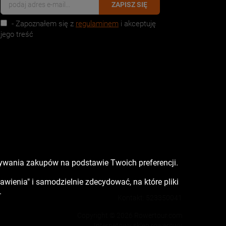
ZAPISZ SIĘ
- Zapoznałem się z
regulaminem
i akceptuję
jego treść
nywania zakupów na podstawie Twoich preferencji.
tawienia" i samodzielnie zdecydować, na które pliki
.
Kontakt:
523350041
Copyright © 2026 Rowertour.com
Internetowy sklep rowerowy