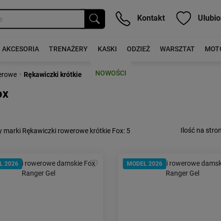
Kontakt
Ulubio
AKCESORIA
TRENAŻERY
KASKI
ODZIEŻ
WARSZTAT
MOT
NOWOŚCI
›
erowe
Rękawiczki krótkie
ox
Ilość na stron
 marki Rękawiczki rowerowe krótkie Fox
: 5
L 2026
MODEL 2026