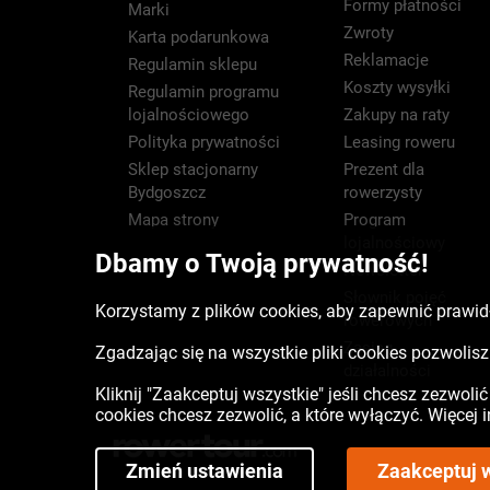
Formy płatności
Marki
Zwroty
Karta podarunkowa
Reklamacje
Regulamin sklepu
Koszty wysyłki
Regulamin programu
lojalnościowego
Zakupy na raty
Polityka prywatności
Leasing roweru
Sklep stacjonarny
Prezent dla
Bydgoszcz
rowerzysty
Mapa strony
Program
lojalnościowy
Dbamy o Twoją prywatność!
Newsletter
Słownik pojęć
Korzystamy z plików cookies, aby zapewnić prawidł
rowerowych
Zasięg
Zgadzając się na wszystkie pliki cookies pozwoli
działalności
Kliknij "Zaakceptuj wszystkie" jeśli chcesz zezwoli
cookies chcesz zezwolić, a które wyłączyć. Więcej
Zmień ustawienia
Zaakceptuj 