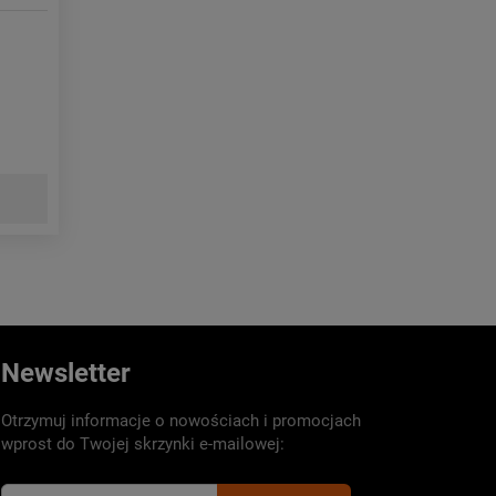
Newsletter
Otrzymuj informacje o nowościach i promocjach
wprost do Twojej skrzynki e-mailowej: