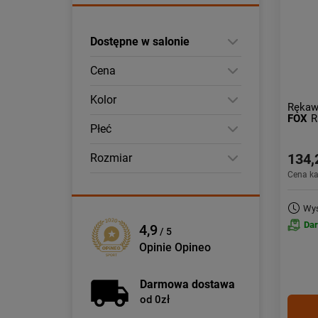
Dostępne w salonie
Cena
Kolor
Rękaw
FOX
R
Płeć
134,
Rozmiar
Cena k
Wys
Da
4,9
/ 5
Opinie Opineo
Darmowa dostawa
od 0zł