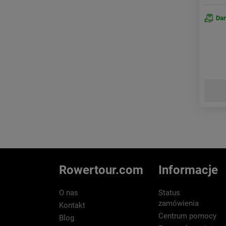
Da
Rowertour.com
Informacje
O nas
Status
zamówienia
Kontakt
Centrum pomocy
Blog