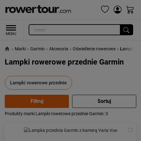
›
Marki
›
Garmin
›
Akcesoria
›
Oświetlenie rowerowe
›
Lampki ro
Lampki rowerowe przednie Garmin
Lampki rowerowe przednie
Produkty marki Lampki rowerowe przednie Garmin
: 3
Popularność:
największa
Cena:
od najniższej
od najwyższej
Kolejność:
alfabetycznie