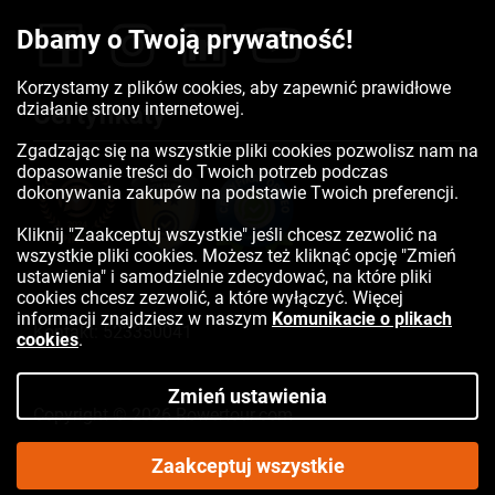
Dbamy o Twoją prywatność!
Korzystamy z plików cookies, aby zapewnić prawidłowe
działanie strony internetowej.
Certyfikaty
Zgadzając się na wszystkie pliki cookies pozwolisz nam na
dopasowanie treści do Twoich potrzeb podczas
dokonywania zakupów na podstawie Twoich preferencji.
Kliknij "Zaakceptuj wszystkie" jeśli chcesz zezwolić na
wszystkie pliki cookies. Możesz też kliknąć opcję "Zmień
ustawienia" i samodzielnie zdecydować, na które pliki
cookies chcesz zezwolić, a które wyłączyć. Więcej
informacji znajdziesz w naszym
Komunikacie o plikach
Kontakt:
523350041
cookies
.
Zmień ustawienia
Copyright © 2026 Rowertour.com
Internetowy sklep rowerowy
Zaakceptuj wszystkie