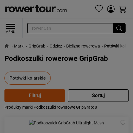
›
Marki
›
GripGrab
›
Odzież
›
Bielizna rowerowa
›
Potówki kolars
Podkoszulki rowerowe GripGrab
Potówki kolarskie
Produkty marki Podkoszulki rowerowe GripGrab
: 8
Popularność:
największa
Cena:
od najniższej
od najwyższej
Kolejność:
alfabetycznie