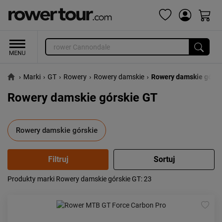
›
Marki
›
GT
›
Rowery
›
Rowery damskie
›
Rowery damskie górsk
Rowery damskie górskie GT
Rowery damskie górskie
Produkty marki Rowery damskie górskie GT
: 23
Popularność:
największa
Cena:
od najniższej
od najwyższej
Kolejność:
alfabetycznie