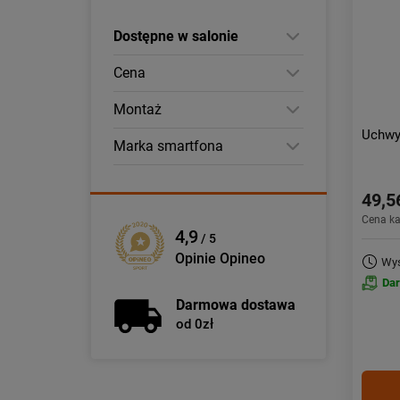
Dostępne w salonie
Cena
Montaż
Uchwy
Marka smartfona
49,5
Cena k
4,9
/ 5
Opinie Opineo
Wys
Da
Darmowa dostawa
od 0zł