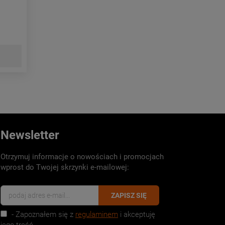
Newsletter
Otrzymuj informacje o nowościach i promocjach
wprost do Twojej skrzynki e-mailowej:
ZAPISZ SIĘ
- Zapoznałem się z
regulaminem
i akceptuję