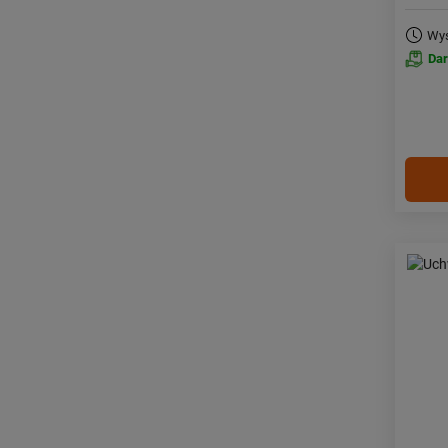
Wys
Da