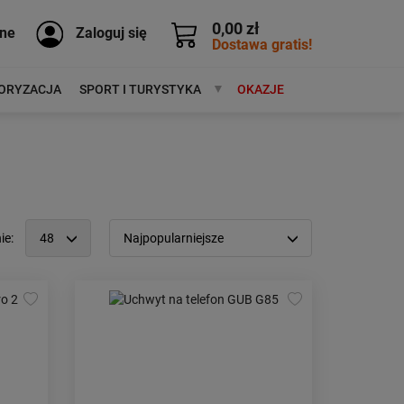
0,00 zł
ne
Zaloguj się
Dostawa gratis!
ORYZACJA
SPORT I TURYSTYKA
MARKI
OKAZJE
ie:
48
Najpopularniejsze
12
Popularność:
największa
24
Cena:
od najniższej
48
od najwyższej
96
Kolejność:
alfabetycznie
Aktualności:
najnowsze