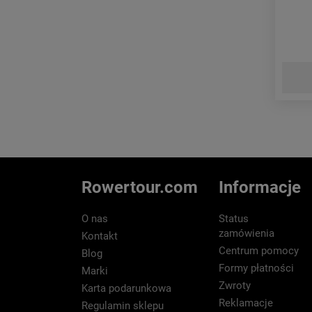
Rowertour.com
Informacje
O nas
Status
zamówienia
Kontakt
Centrum pomocy
Blog
Formy płatności
Marki
Zwroty
Karta podarunkowa
Reklamacje
Regulamin sklepu