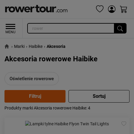
›
Marki
›
Haibike
›
Akcesoria
Akcesoria rowerowe Haibike
Oświetlenie rowerowe
Produkty marki Akcesoria rowerowe Haibike
: 4
Popularność:
największa
Cena:
od najniższej
od najwyższej
Kolejność:
alfabetycznie