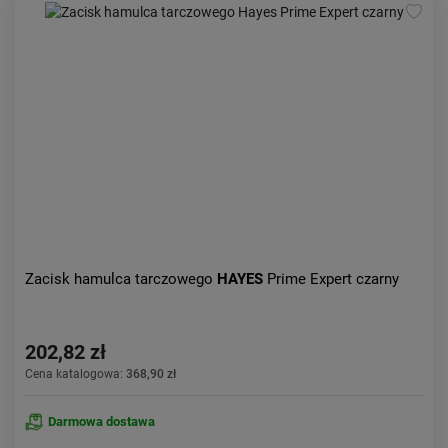
Kolejność:
alfabetycznie
Aktualności:
najnowsze
Obniżka:
największa
Zacisk hamulca tarczowego
HAYES
Prime Expert czarny
202,82 zł
Cena katalogowa:
368,90 zł
Darmowa dostawa