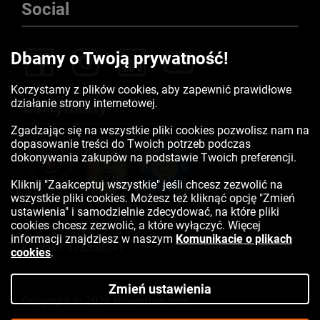
Social
Dbamy o Twoją prywatność!
Korzystamy z plików cookies, aby zapewnić prawidłowe
działanie strony internetowej.
Certyfikaty
Zgadzając się na wszystkie pliki cookies pozwolisz nam na
dopasowanie treści do Twoich potrzeb podczas
dokonywania zakupów na podstawie Twoich preferencji.
Kliknij "Zaakceptuj wszystkie" jeśli chcesz zezwolić na
wszystkie pliki cookies. Możesz też kliknąć opcję "Zmień
ustawienia" i samodzielnie zdecydować, na które pliki
cookies chcesz zezwolić, a które wyłączyć. Więcej
informacji znajdziesz w naszym
Komunikacie o plikach
Kontakt:
523350041
cookies
.
Zmień ustawienia
Copyright © 2026 Rowertour.com