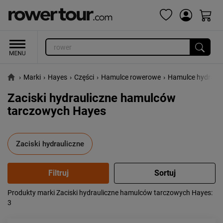
›
Marki
›
Hayes
›
Części
›
Hamulce rowerowe
›
Hamulce hydrauli
Zaciski hydrauliczne hamulców
tarczowych Hayes
Zaciski hydrauliczne
Produkty marki Zaciski hydrauliczne hamulców tarczowych Hayes
:
Popularność:
największa
3
Cena:
od najniższej
od najwyższej