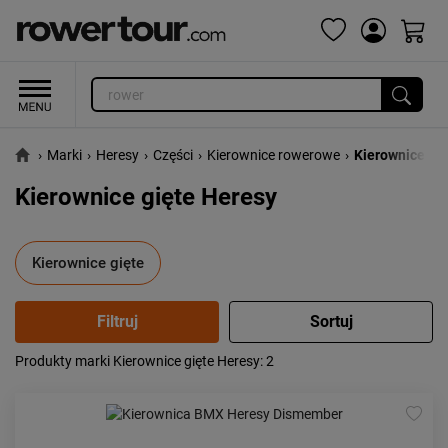
›
Marki
›
Heresy
›
Części
›
Kierownice rowerowe
›
Kierownice gię
Kierownice gięte Heresy
Kierownice gięte
Produkty marki Kierownice gięte Heresy
: 2
Popularność:
największa
Cena:
od najniższej
od najwyższej
Kolejność:
alfabetycznie