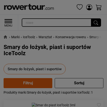
›
Marki
›
IceToolz
›
Warsztat
›
Konserwacja roweru
›
Smary row
Smary do łożysk, piast i suportów
IceToolz
Smary do łożysk, piast i suportów
Produkty marki Smary do łożysk, piast i suportów IceToolz
: 1
Popularność:
największa
Cena:
od najniższej
od najwyższej