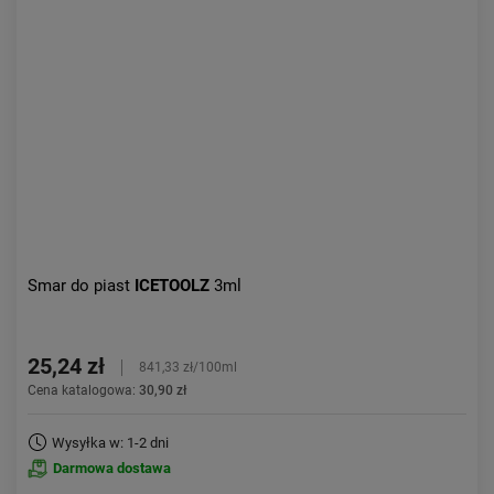
Kolejność:
alfabetycznie
Aktualności:
najnowsze
Obniżka:
największa
Smar do piast
ICETOOLZ
3ml
25,24 zł
841,33 zł/100ml
Cena katalogowa:
30,90 zł
Wysyłka w: 1-2 dni
Darmowa dostawa