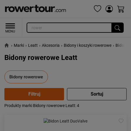
›
Marki
›
Leatt
›
Akcesoria
›
Bidony i koszyki rowerowe
›
Bidony 
Bidony rowerowe Leatt
Bidony rowerowe
Produkty marki Bidony rowerowe Leatt
: 4
Popularność:
największa
Cena:
od najniższej
od najwyższej
Kolejność:
alfabetycznie