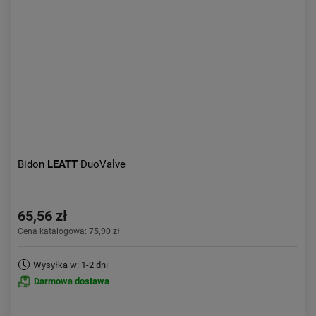
Aktualności:
najnowsze
Obniżka:
największa
Bidon
LEATT
DuoValve
65,56 zł
Cena katalogowa:
75,90 zł
Wysyłka w: 1-2 dni
Darmowa dostawa