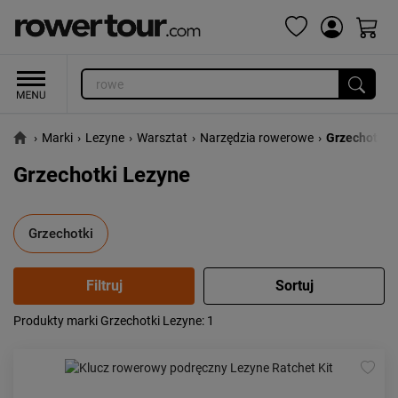
›
Marki
›
Lezyne
›
Warsztat
›
Narzędzia rowerowe
›
Grzechotki
Grzechotki Lezyne
Grzechotki
Produkty marki Grzechotki Lezyne
: 1
Popularność:
największa
Cena:
od najniższej
od najwyższej
Kolejność:
alfabetycznie