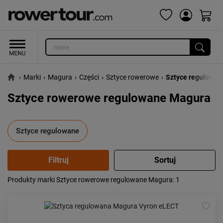
›
Marki
›
Magura
›
Części
›
Sztyce rowerowe
›
Sztyce regulowan
Sztyce rowerowe regulowane Magura
Sztyce regulowane
Produkty marki Sztyce rowerowe regulowane Magura
: 1
Popularność:
największa
Cena:
od najniższej
od najwyższej
Kolejność:
alfabetycznie