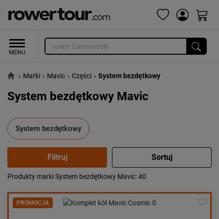
›
Marki
›
Mavic
›
Części
›
System bezdętkowy
System bezdętkowy Mavic
System bezdętkowy
Produkty marki System bezdętkowy Mavic
: 40
Popularność:
największa
Cena:
od najniższej
PROMOCJA
od najwyższej
Kolejność:
alfabetycznie