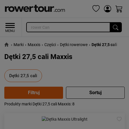
›
Marki
›
Maxxis
›
Części
›
Dętki rowerowe
›
Dętki 27,5 cali
Dętki 27,5 cali Maxxis
Dętki 27,5 cali
Produkty marki Dętki 27,5 cali Maxxis
: 8
Popularność:
największa
Cena:
od najniższej
od najwyższej
Kolejność:
alfabetycznie