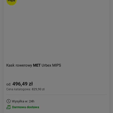
Kolejność:
alfabetycznie
Aktualności:
najnowsze
Obniżka:
największa
Kask rowerowy
MET
Urbex MIPS
496,49 zł
od:
Cena katalogowa:
829,90 zł
Wysyłka w: 24h
Darmowa dostawa