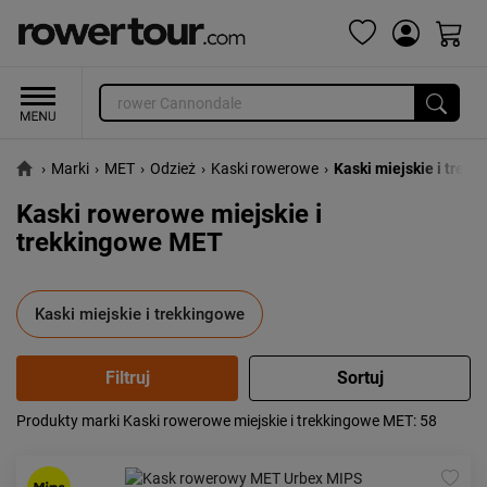
›
Marki
›
MET
›
Odzież
›
Kaski rowerowe
›
Kaski miejskie i trek
Kaski rowerowe miejskie i
trekkingowe MET
Kaski miejskie i trekkingowe
Produkty marki Kaski rowerowe miejskie i trekkingowe MET
: 58
Popularność:
największa
Cena:
od najniższej
od najwyższej