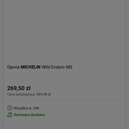
Aktualności:
najnowsze
Obniżka:
największa
Opona
MICHELIN
Wild Enduro MS
269,50 zł
Cena katalogowa:
399,90 zł
Wysyłka w: 24h
Darmowa dostawa