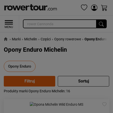
›
Marki
›
Michelin
›
Części
›
Opony rowerowe
›
Opony Enduro
Opony Enduro Michelin
Opony Enduro
Produkty marki Opony Enduro Michelin
: 16
Popularność:
największa
Cena:
od najniższej
od najwyższej
Kolejność:
alfabetycznie