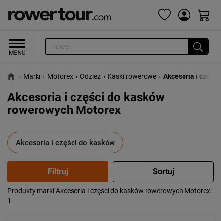
›
Marki
›
Motorex
›
Odzież
›
Kaski rowerowe
›
Akcesoria i części
Akcesoria i części do kasków
rowerowych Motorex
Akcesoria i części do kasków
Produkty marki Akcesoria i części do kasków rowerowych Motorex
:
Popularność:
największa
1
Cena:
od najniższej
od najwyższej