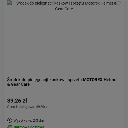
Kolejność:
alfabetycznie
Aktualności:
najnowsze
Obniżka:
największa
Środek do pielęgnacji kasków i sprzętu
MOTOREX
Helmet
& Gear Care
39,26 zł
Cena katalogowa:
49,90 zł
Wysyłka w: 2-3 dni
Darmowa dostawa