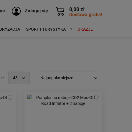
0,00 zł
ne
Zaloguj się
Dostawa gratis!
ORYZACJA
SPORT I TURYSTYKA
MARKI
OKAZJE
ie:
48
Najpopularniejsze
12
Popularność:
największa
24
Cena:
od najniższej
48
od najwyższej
96
Kolejność:
alfabetycznie
Aktualności:
najnowsze