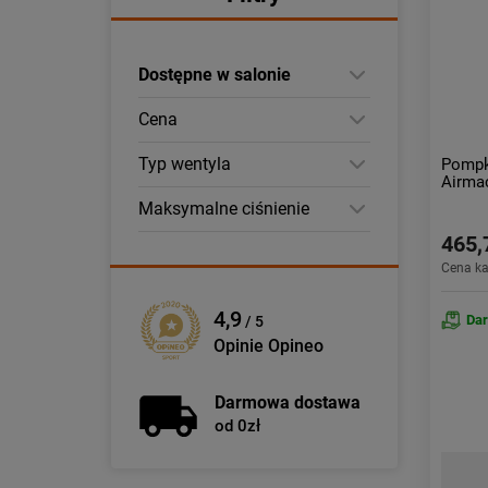
Dostępne w salonie
Cena
Typ wentyla
Pompk
Airmac
Maksymalne ciśnienie
465,
Cena k
4,9
Da
/ 5
Opinie Opineo
Darmowa dostawa
od 0zł