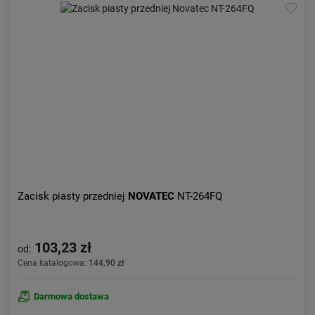
Kolejność:
alfabetycznie
Aktualności:
najnowsze
Obniżka:
największa
Zacisk piasty przedniej
NOVATEC
NT-264FQ
103,23 zł
od:
Cena katalogowa:
144,90 zł
Darmowa dostawa