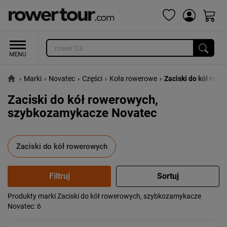
›
Marki
›
Novatec
›
Części
›
Koła rowerowe
›
Zaciski do kół row
Zaciski do kół rowerowych,
szybkozamykacze Novatec
Zaciski do kół rowerowych
Produkty marki Zaciski do kół rowerowych, szybkozamykacze
Popularność:
największa
Novatec
: 6
Cena:
od najniższej
od najwyższej