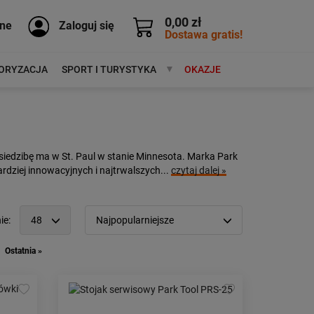
0,00 zł
ne
Zaloguj się
Dostawa gratis!
ORYZACJA
SPORT I TURYSTYKA
MARKI
OKAZJE
siedzibę ma w St. Paul w stanie Minnesota. Marka Park
rdziej innowacyjnych i najtrwalszych...
czytaj dalej »
ie:
48
Najpopularniejsze
12
Popularność:
największa
Ostatnia »
24
Cena:
od najniższej
48
od najwyższej
96
Kolejność:
alfabetycznie