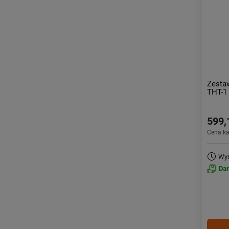
Zestaw
THT-1
599,
Cena k
Wys
Da