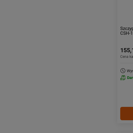
Szczy
CSH-1
155,
Cena k
Wys
Da