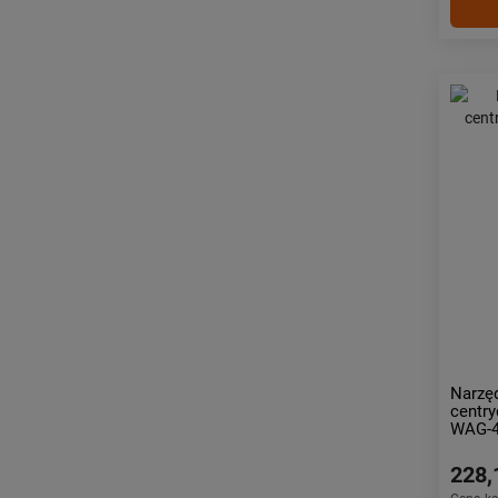
Narzęd
centry
WAG-
228,