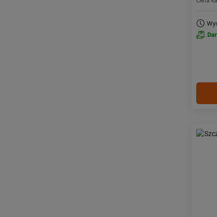
Cena k
Wys
Da