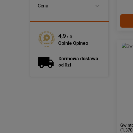
Cena
4,9
/ 5
Opinie Opineo
Darmowa dostawa
od 0zł
Gwint
(1.370