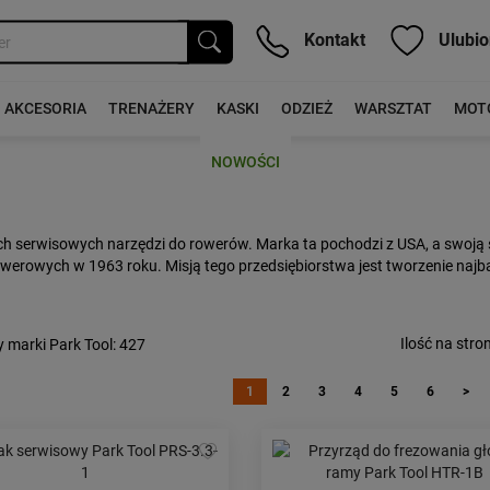
Kontakt
Ulubio
AKCESORIA
TRENAŻERY
KASKI
ODZIEŻ
WARSZTAT
MOT
NOWOŚCI
h serwisowych narzędzi do rowerów. Marka ta pochodzi z USA, a swoją 
owerowych w 1963 roku. Misją tego przedsiębiorstwa jest tworzenie najba
Ilość na stron
 marki Park Tool
: 427
1
2
3
4
5
6
>