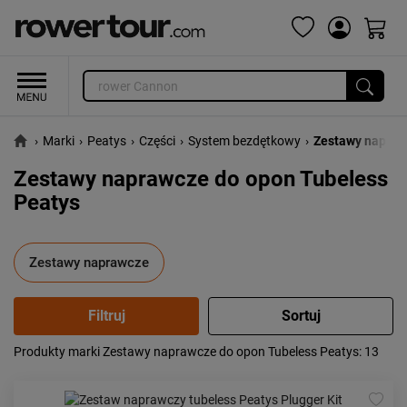
›
Marki
›
Peatys
›
Części
›
System bezdętkowy
›
Zestawy napraw
Zestawy naprawcze do opon Tubeless
Peatys
Zestawy naprawcze
Produkty marki Zestawy naprawcze do opon Tubeless Peatys
: 13
Popularność:
największa
Cena:
od najniższej
od najwyższej