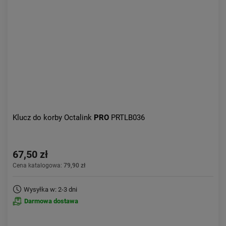
Aktualności:
najnowsze
Obniżka:
największa
Klucz do korby Octalink
PRO
PRTLB036
67,50 zł
Cena katalogowa:
79,90 zł
Wysyłka w: 2-3 dni
Darmowa dostawa