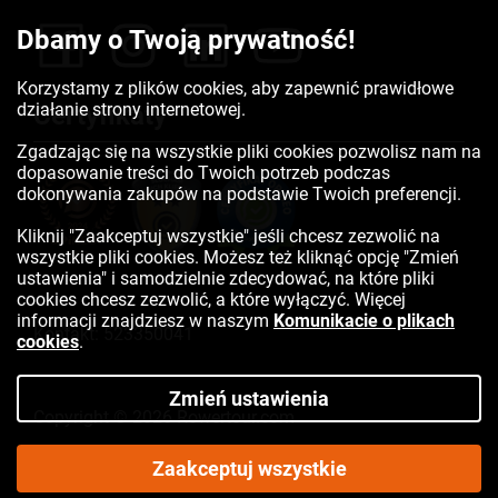
Dbamy o Twoją prywatność!
Korzystamy z plików cookies, aby zapewnić prawidłowe
działanie strony internetowej.
Certyfikaty
Zgadzając się na wszystkie pliki cookies pozwolisz nam na
dopasowanie treści do Twoich potrzeb podczas
dokonywania zakupów na podstawie Twoich preferencji.
Kliknij "Zaakceptuj wszystkie" jeśli chcesz zezwolić na
wszystkie pliki cookies. Możesz też kliknąć opcję "Zmień
ustawienia" i samodzielnie zdecydować, na które pliki
cookies chcesz zezwolić, a które wyłączyć. Więcej
informacji znajdziesz w naszym
Komunikacie o plikach
Kontakt:
523350041
cookies
.
Zmień ustawienia
Copyright © 2026 Rowertour.com
Internetowy sklep rowerowy
Zaakceptuj wszystkie