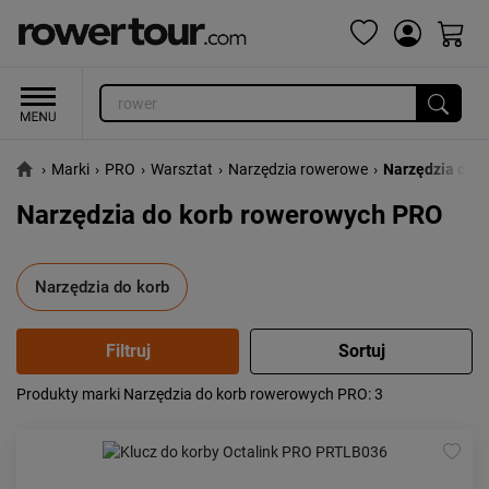
›
Marki
›
PRO
›
Warsztat
›
Narzędzia rowerowe
›
Narzędzia do k
Narzędzia do korb rowerowych PRO
Narzędzia do korb
Produkty marki Narzędzia do korb rowerowych PRO
: 3
Popularność:
największa
Cena:
od najniższej
od najwyższej
Kolejność:
alfabetycznie