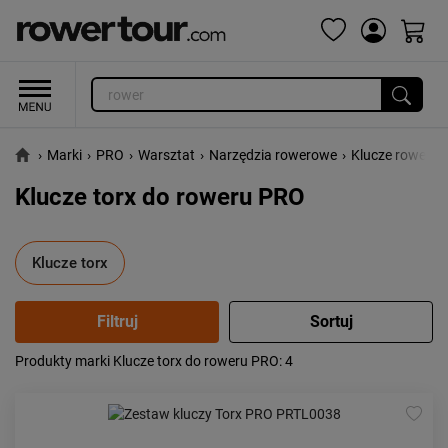
›
Marki
›
PRO
›
Warsztat
›
Narzędzia rowerowe
›
Klucze rowero
Klucze torx do roweru PRO
Klucze torx
Produkty marki Klucze torx do roweru PRO
: 4
Popularność:
największa
Cena:
od najniższej
od najwyższej
Kolejność:
alfabetycznie