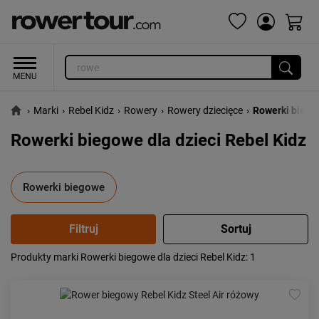
›
Marki
›
Rebel Kidz
›
Rowery
›
Rowery dziecięce
›
Rowerki bieg
Rowerki biegowe dla dzieci Rebel Kidz
Rowerki biegowe
Produkty marki Rowerki biegowe dla dzieci Rebel Kidz
: 1
Popularność:
największa
Cena:
od najniższej
od najwyższej
Kolejność:
alfabetycznie