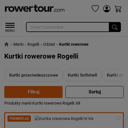
›
Marki
›
Rogelli
›
Odzież
›
Kurtki rowerowe
Kurtki rowerowe Rogelli
Kurtki przeciwdeszczowe
Kurtki Softshell
Kurtki zim
Produkty marki Kurtki rowerowe Rogelli
: 68
Popularność:
największa
Cena:
od najniższej
PROMOCJA
od najwyższej
Kolejność:
alfabetycznie