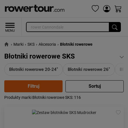
›
Marki
›
SKS
›
Akcesoria
›
Błotniki rowerowe
Błotniki rowerowe SKS
Błotniki rowerowe 20-24"
Błotniki rowerowe 26"
Błot
Produkty marki Błotniki rowerowe SKS
: 116
Popularność:
największa
Cena:
od najniższej
od najwyższej
Kolejność:
alfabetycznie