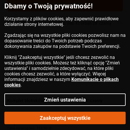
DO KOSZYKA
Dbamy o Twoją prywatność!
Korzystamy z plików cookies, aby zapewnić prawidłowe
działanie strony internetowej.
Zgadzając się na wszystkie pliki cookies pozwolisz nam na
dopasowanie treści do Twoich potrzeb podczas
dokonywania zakupów na podstawie Twoich preferencji.
Kliknij "Zaakceptuj wszystkie" jeśli chcesz zezwolić na
wszystkie pliki cookies. Możesz też kliknąć opcję "Zmień
ustawienia" i samodzielnie zdecydować, na które pliki
cookies chcesz zezwolić, a które wyłączyć. Więcej
informacji znajdziesz w naszym
Komunikacie o plikach
cookies
.
Zmień ustawienia
Komplet błotników
SKS
Velo 42 Urban 28" czarny
Zaakceptuj wszystkie
84,36 zł
Cena katalogowa:
118,90 zł