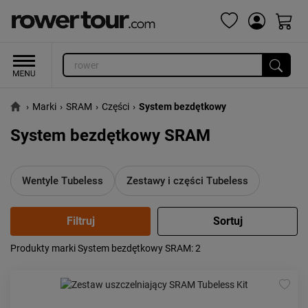
›
Marki
›
SRAM
›
Części
›
System bezdętkowy
System bezdętkowy SRAM
Wentyle Tubeless
Zestawy i części Tubeless
Produkty marki System bezdętkowy SRAM
: 2
Popularność:
największa
Cena:
od najniższej
od najwyższej
Kolejność:
alfabetycznie