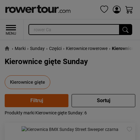
›
Marki
›
Sunday
›
Części
›
Kierownice rowerowe
›
Kierownice gi
Kierownice gięte Sunday
Kierownice gięte
Produkty marki Kierownice gięte Sunday
: 6
Popularność:
największa
Cena:
od najniższej
od najwyższej
Kolejność:
alfabetycznie