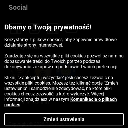
Social
Dbamy o Twoją prywatność!
Korzystamy z plików cookies, aby zapewnić prawidłowe
działanie strony internetowej.
Certyfikaty
Zgadzając się na wszystkie pliki cookies pozwolisz nam na
dopasowanie treści do Twoich potrzeb podczas
dokonywania zakupów na podstawie Twoich preferencji.
Kliknij "Zaakceptuj wszystkie" jeśli chcesz zezwolić na
wszystkie pliki cookies. Możesz też kliknąć opcję "Zmień
ustawienia" i samodzielnie zdecydować, na które pliki
cookies chcesz zezwolić, a które wyłączyć. Więcej
informacji znajdziesz w naszym
Komunikacie o plikach
Kontakt:
523350041
cookies
.
Zmień ustawienia
Copyright © 2026 Rowertour.com