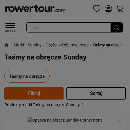
›
Marki
›
Sunday
›
Części
›
Koła rowerowe
›
Taśmy na obręcze
Taśmy na obręcze Sunday
Taśmy na obręcze
Produkty marki Taśmy na obręcze Sunday
: 1
Popularność:
największa
Cena:
od najniższej
od najwyższej
Kolejność:
alfabetycznie