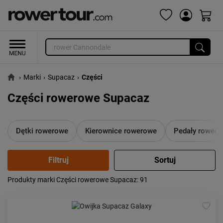
›
Marki
›
Supacaz
›
Części
Części rowerowe Supacaz
Dętki rowerowe
Kierownice rowerowe
Pedały rower
Produkty marki Części rowerowe Supacaz
: 91
Popularność:
największa
Cena:
od najniższej
od najwyższej
Kolejność:
alfabetycznie